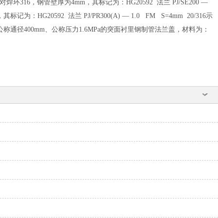
焊环316，钢管壁厚为4mm，其标记为：HG20592 法兰 PJ/SE200 —
G20592 法兰 PJ/PR300(A) — 1.0 FM S=4mm 20/316示
例12：公称通径400mm、公称压力1.6MPa的突面衬里钢制管法兰盖，材料为：