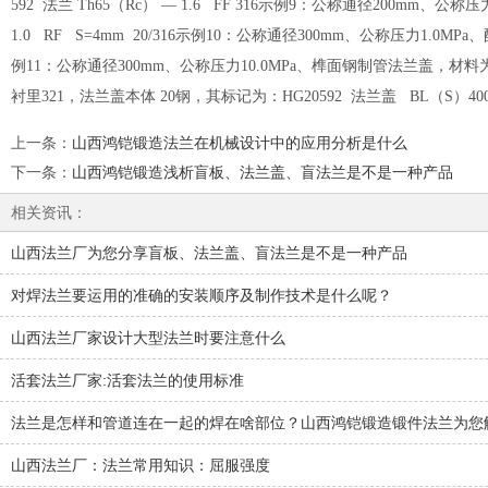
592 法兰 Th65（Rc） — 1.6 FF 316示例9：公称通径200mm
1.0 RF S=4mm 20/316示例10：公称通径300mm、公称压力1.0MP
例11：公称通径300mm、公称压力10.0MPa、榫面钢制管法兰盖，材料为1
衬里321，法兰盖本体 20钢，其标记为：HG20592 法兰盖 BL（S）400 — 1
上一条
：
山西鸿铠锻造法兰在机械设计中的应用分析是什么
下一条
：
山西鸿铠锻造浅析盲板、法兰盖、盲法兰是不是一种产品
相关资讯：
山西法兰厂为您分享盲板、法兰盖、盲法兰是不是一种产品
对焊法兰要运用的准确的安装顺序及制作技术是什么呢？
山西法兰厂家设计大型法兰时要注意什么
活套法兰厂家:活套法兰的使用标准
法兰是怎样和管道连在一起的焊在啥部位？山西鸿铠锻造锻件法兰为您
山西法兰厂：法兰常用知识：屈服强度