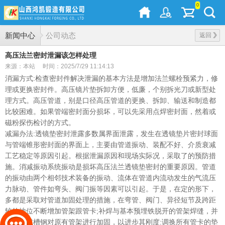
0
新闻中心
公司动态
返回
高压法兰密封泄漏该怎样处理
来源：本站
时间：2025/7/29 11:14:13
消漏方式:检查密封件解决泄漏的基本方法是增加法兰螺栓预紧力，修
理或更换密封件。高压镜片垫拆卸方便，低廉，个别拆光刀或新型处
理方式。高压管道，别是口径高压管道的更换、拆卸、输送和制造都
比较困难。如果管端密封面分损坏，可以先采用点焊密封面，然着或
磁粉探伤检讨的方式。
减漏办法:透镜垫密封泄露多数属界面泄露，发生在透镜垫片密封球面
与管端锥形密封面的界面上，主要由管道振动、装配不好、介质衰减
工艺稳定等原因引起。根据泄漏原因和现场实际况，采取了的预防措
施。消减振动系统振动是损坏高压法兰透镜垫密封的重要原因。管道
的振动由两个相邻技术装备的振动、流体在管道内流动发生的气流压
力脉动、管件如弯头、阀门振等因素可以引起。于是，在定的形下，
多都是采取对管道加固处理的措施，在弯管、阀门、异径短节及跨距
较的地位不断增加管架跟管卡;补焊与基本预埋铁脱开的管架焊缝，并
用角钢或槽钢对原有管架进行加固，以进步其刚度:调换所有管卡的垫