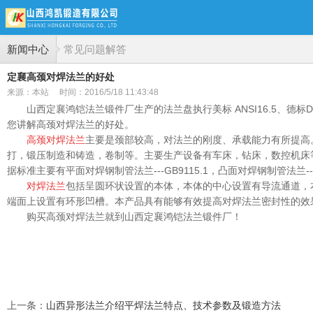
新闻中心
常见问题解答
定襄高颈对焊法兰的好处
来源：本站
时间：2016/5/18 11:43:48
山西定襄鸿铠法兰锻件厂生产的法兰盘执行美标 ANSI16.5、德标DI
您讲解高颈对焊法兰的好处。
高颈对焊法兰
主要是颈部较高，对法兰的刚度、承载能力有所提高
打，锻压制造和铸造，卷制等。主要生产设备有车床，钻床，数控机床
据标准主要有平面对焊钢制管法兰---GB9115.1，凸面对焊钢制管法兰---G
对焊法兰
包括呈圆环状设置的本体，本体的中心设置有导流通道，
端面上设置有环形凹槽。本产品具有能够有效提高对焊法兰密封性的效
购买高颈对焊法兰就到山西定襄鸿铠法兰锻件厂！
上一条
：
山西异形法兰介绍平焊法兰特点、技术参数及锻造方法