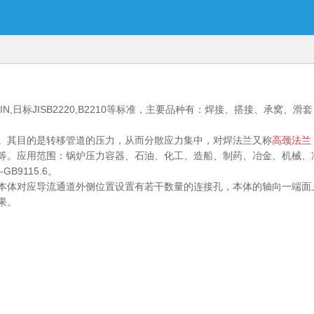
N,日标JISB2220,B2210等标准，主要品种有：焊接、搭接、承窝、滑
。其目的是转移管道的压力，从而分散应力集中，对焊法兰又称
高颈法兰
等。应用范围：锅炉压力容器、石油、化工、造船、制药、冶金、机械、
B9115.6。
本体对应导流通道外侧位置设置有若干数量的连接孔，本体的轴向一端面
果。