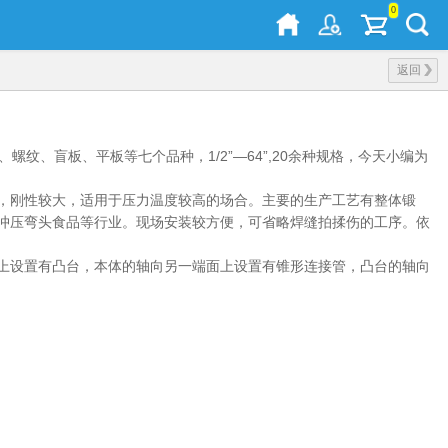
0
返回
套、螺纹、盲板、平板等七个品种，1/2”—64”,20余种规格，今天小编为
，刚性较大，适用于压力温度较高的场合。主要的生产工艺有整体锻
冲压弯头食品等行业。现场安装较方便，可省略焊缝拍揉伤的工序。依
上设置有凸台，本体的轴向另一端面上设置有锥形连接管，凸台的轴向