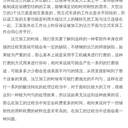
方向在法兰托板上开出缺口，以便将弯头装入工装之中，采用较厚钢
板制成近似槽型结构的工装，能够满足切削时对刚性的需求。大型法
兰的2个法兰面是相互垂直的，而立式车床的工作台是水平回转的，所
以该工装的主要功能是利用大端法兰上的螺栓孔把工装与法兰连接在
一起。工装装夹在工作台上时应保证被加工的法兰平面与立式车床工
作台同心并平行。
法兰加工的时候，我们首先要了解到这样的一种零部件本身在焊
接的过程里面就可能会有一定的缺陷，不锈钢的法兰的焊接缺陷，如
果较为严重的话，那么基本上就是采用手工机械来进行打磨的，这种
打磨的方式用来进行弥补，相对来说就可能会产生一系列的打磨痕
迹，可能多多少少都会造成表面不均匀的情况，从而直接影响到了整
个设备的美观。法兰加工的时候有可能打磨抛光的不均匀，这样在进
行一系列的酸洗钝化的处理过程当中，对于面积比较大的工件，很难
达到一种较为均匀的处理效
果，所以说如果无法达到这种效果的话，
那么在加工的过程当中肯定会耗费更多的时间，相对来说对于一些辅
助性的用料耗费的材料也是非常高的。在加工的过程当中还面临着一
种问题。