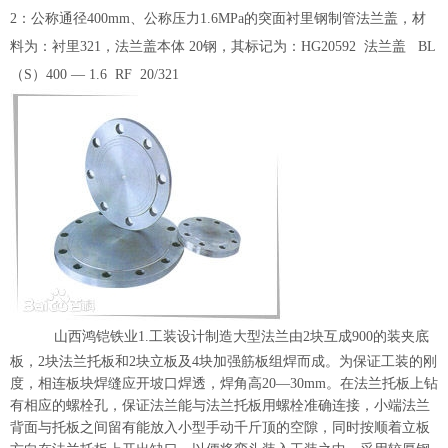
2：公称通径400mm、公称压力1.6MPa的突面衬里钢制管法兰盖，材
料为：衬里321，法兰盖本体 20钢，其标记为：HG20592 法兰盖 BL
（S）400 — 1.6 RF 20/321
山西鸿铠铁业
1.工装设计制造大型法兰由2块互成900的装夹底
板，2块法兰托板和2块立板及4块加强筋板组焊而成。为保证工装的刚
度，相连板块焊缝应开坡口焊透，焊角高20—30mm。在法兰托板上钻
有相应的螺栓孔，保证法兰能与法兰托板用螺栓准确连接，小端法兰
背面与托板之间留有能放入小型手动千斤顶的空隙，同时按顺着立板